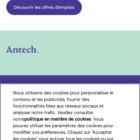
(opens in new window)
Découvrir les offres d'emplois
Choisissez votre pays
Nous utilisons des cookies pour personnaliser le
contenu et les publicités, fournir des
fonctionnalités liées aux réseaux sociaux et
France
analyser notre trafic. Veuillez consulter
notre
politique en matière de cookies
(opens in a new
. Vous
pouvez utiliser les paramètres des cookies pour
tab)
modifier vos préférences. Cliquez sur "Accepter
(opens in new window)
(opens in new window)
Conditions d’utilisation
Accessibilité
les cookies" pour activer tous les cookies ou sur