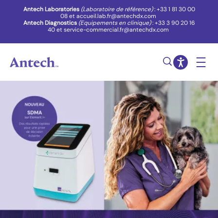
(opens in new window)
Antech Laboratories
(Laboratoire de référence)
: +33 1 81 30 00
08 et accueil.lab.fr@antechdx.com
Antech Diagnostics
(Equipements en clinique)
: +33 3 90 20 16
40 et service-commercial.fr@antechdx.com
(opens in new window)
Aller au contenu principal