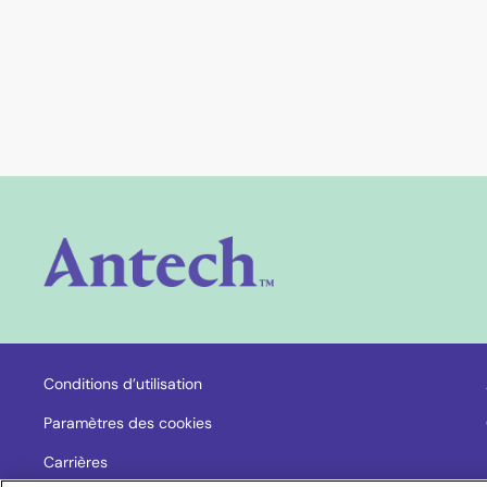
(opens in new window)
Conditions d’utilisation
Paramètres des cookies
(opens in new window)
Carrières