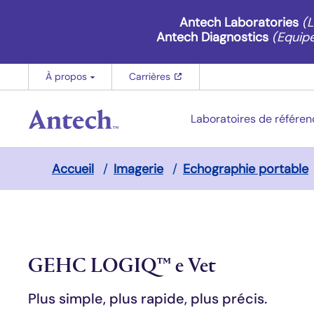
(opens in new window)
Antech Laboratories
(L
Antech Diagnostics
(Equipe
(opens in new window)
À propos
Carrières
(opens in new window)
Laboratoires de référen
Breadcrumb
Accueil
/
Imagerie
/
Echographie portable
GEHC LOGIQ™ e Vet
Plus simple, plus rapide, plus précis.