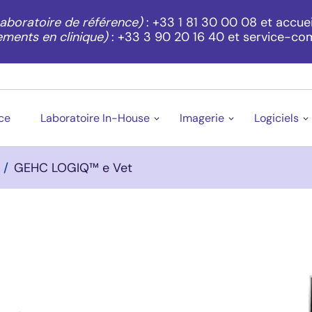
aboratoire de référence)
: +33 1 81 30 00 08 et accu
ments en clinique)
: +33 3 90 20 16 40 et service-c
Aller au contenu principal
ce
Laboratoire In-House
Imagerie
Logiciels
/
GEHC LOGIQ™ e Vet