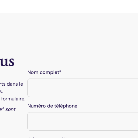
us
Nom complet*
Right
ts dans le
section
s.
 formulaire.
Numéro de téléphone
e* sont